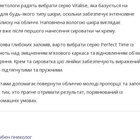
тологи радять вибрати серію Vitalise, яка базується на
ь для будь-якого типу шкіри, оскільки забезпечує інтенсивне
лиску на обличчі. Наповнена вологою шкіра виглядає
 вже після першого нанесення сироватки чи крему.
ява глибоких заломів, варто вибрати серію Perfect Time із
ють над зміцненням м’язового каркаса та відновленням об’є
іння. Крем та сироватка цієї лінійки забезпечують виражени
— підтягнутими та пружними.
тами допомагає повернути обличчю молоді пропорції та запо
 тих, хто прагне отримати результат, порівнюваний із
домашніх умовах.
ібен гінеколог