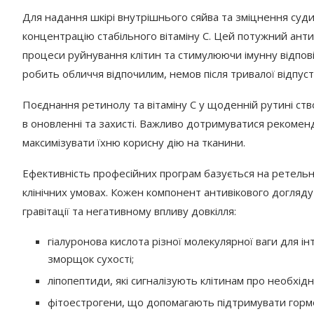
Для надання шкірі внутрішнього сяйва та зміцнення судинн
концентрацію стабільного вітаміну С. Цей потужний анти
процеси руйнування клітин та стимулюючи імунну відповід
робить обличчя відпочилим, немов після тривалої відпуст
Поєднання ретинолу та вітаміну С у щоденній рутині ств
в оновленні та захисті. Важливо дотримуватися рекомен
максимізувати їхню корисну дію на тканини.
Ефективність професійних програм базується на ретельно 
клінічних умовах. Кожен компонент антивікового догляд
гравітації та негативному впливу довкілля:
гіалуронова кислота різної молекулярної ваги для 
зморщок сухості;
ліпопептиди, які сигналізують клітинам про необхід
фітоестрогени, що допомагають підтримувати гормон