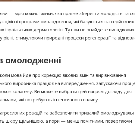
яви — мрія кожної жінки, яка прагне зберегти молодість та с
є цілісні програми омолодження, які базуються на серйозних
их ізраїльських дерматологів. Тут ви не знайдете випадкових
у рівні, стимулюючи природні процеси регенерації та віднов
 в омолодженні
коли мова йде про корекцію вікових змін та вирівнювання
їльського виробника працює на випередження, запускаючи проц
локон колагену. Ви можете вибрати цей напрям догляду для
ломами, які потребують інтенсивного впливу.
Що робити, якщо втра
ти агресивних реакцій та забезпечити тривалий омолоджуваль
військовий квиток
бить шкіру щільнішою, а пори — менш помітними, повертаючи
18.11.2025