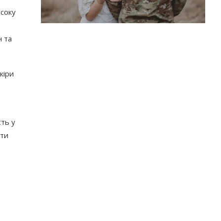
исоку
н та
кіри
сть у
яти