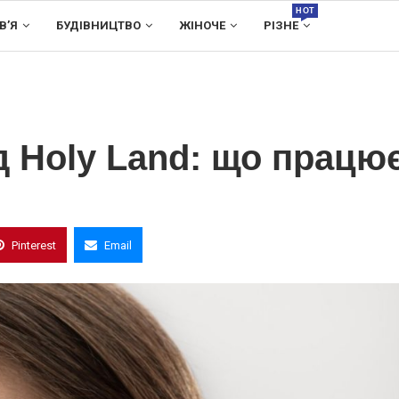
HOT
В’Я
БУДІВНИЦТВО
ЖІНОЧЕ
РІЗНЕ
ід Holy Land: що працю
Pinterest
Email