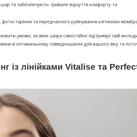
ий шар та забезпечують тривале відчуття комфорту та
д фотостаріння та передчасного руйнування клітинних мембра
рювати умови, за яких шкіра самостійно підтримує свій молод
овини в оптимальному співвідношенні для вашого віку та пот
 із лінійками Vitalise та Perfec