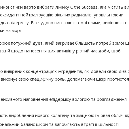
ої стінки варто вибрати лінійку C the Success, яка містить в
оксидант нейтралізує дію вільних радикалів, уповільнюючи
ь епідермісу. Він чудово висвітлює темні плями, вирівнює то
ки на морі.
орює потужний дует, який закриває більшість потреб зрілої ш
дацій щодо нанесення цих активів у різний час доби, щоб
вивірених концентраціях інгредієнтів, які довели свою дієві
у виконує свою специфічну роль, допомагаючи шкірі протисто
інтенсивного наповнення епідермісу вологою та розгладження
ність вироблення нового колагену та зміцнюють овал обличчя;
альний баланс шкіри та запобігають втраті її щільності;