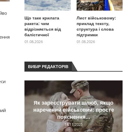
яйво
Що таке крилата
Лист військовому:
ракета: чим
приклад тексту,
відрізняється від
структура і слова
балістичної
підтримки
лення
01.08.2026
01.08.2026
ВИБІР РЕДАКТОРІВ
еси
Як зареєструвати шлюб, якщо
тили
наречений військовий: просте
ний
пояснення...
18.11.2025