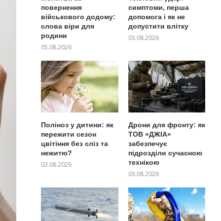
повернення
симптоми, перша
військового додому:
допомога і як не
слова віри для
допустити влітку
родини
03.08.2026
05.08.2026
Поліноз у дитини: як
Дрони для фронту: як
пережити сезон
ТОВ «ДЖІА»
цвітіння без сліз та
забезпечує
нежитю?
підрозділи сучасною
технікою
03.08.2026
03.08.2026