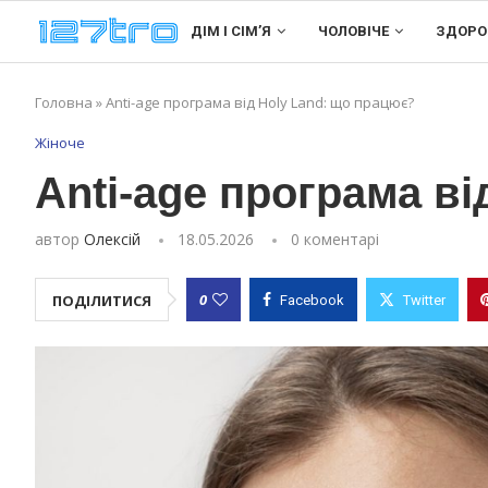
ДІМ І СІМʼЯ
ЧОЛОВІЧЕ
ЗДОРО
Головна
»
Anti-age програма від Holy Land: що працює?
Жіноче
Anti-age програма в
автор
Олексій
18.05.2026
0 коментарі
0
ПОДІЛИТИСЯ
Facebook
Twitter