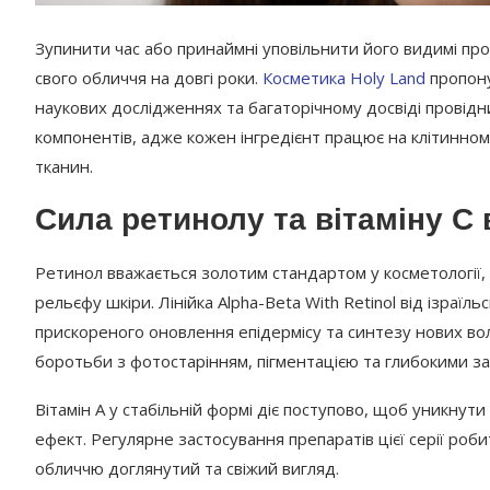
Зупинити час або принаймні уповільнити його видимі про
свого обличчя на довгі роки.
Косметика Holy Land
пропону
наукових дослідженнях та багаторічному досвіді провідн
компонентів, адже кожен інгредієнт працює на клітинном
тканин.
Сила ретинолу та вітаміну С
Ретинол вважається золотим стандартом у косметології, 
рельєфу шкіри. Лінійка Alpha-Beta With Retinol від ізра
прискореного оновлення епідермісу та синтезу нових во
боротьби з фотостарінням, пігментацією та глибокими за
Вітамін А у стабільній формі діє поступово, щоб уникну
ефект. Регулярне застосування препаратів цієї серії ро
обличчю доглянутий та свіжий вигляд.