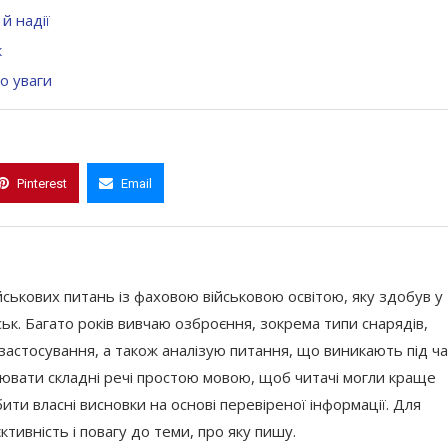
й надії
к
то уваги
Pinterest
Email
ійськових питань із фаховою військовою освітою, яку здобув у
ськ. Багато років вивчаю озброєння, зокрема типи снарядів,
застосування, а також аналізую питання, що виникають під ча
снювати складні речі простою мовою, щоб читачі могли краще
ити власні висновки на основі перевіреної інформації. Для
ктивність і повагу до теми, про яку пишу.