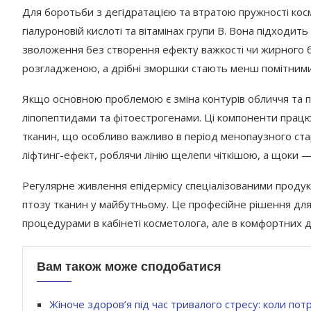
Для боротьби з дегідратацією та втратою пружності косме
гіалуроновій кислоті та вітамінах групи В. Вона підходит
зволоження без створення ефекту важкості чи жирного б
розгладженою, а дрібні зморшки стають менш помітними
Якщо основною проблемою є зміна контурів обличчя та по
ліпопептидами та фітоестрогенами. Ці компоненти працю
тканин, що особливо важливо в період менопаузного стар
ліфтинг-ефект, роблячи лінію щелепи чіткішою, а щоки 
Регулярне живлення епідермісу спеціалізованими продук
птозу тканин у майбутньому. Це професійне рішення для
процедурами в кабінеті косметолога, але в комфортних 
Вам також може сподобатися
Жіноче здоров’я під час тривалого стресу: коли потр