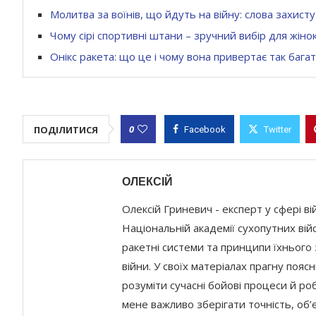
Молитва за воїнів, що йдуть на війну: слова захисту 
Чому сірі спортивні штани – зручний вибір для жіно
Онікс ракета: що це і чому вона привертає так бага
0
ПОДІЛИТИСЯ
Facebook
Twitter
ОЛЕКСІЙ
Олексій Гриневич - експерт у сфері в
Національній академії сухопутних вій
ракетні системи та принципи їхнього 
війни. У своїх матеріалах прагну поя
розуміти сучасні бойові процеси й роб
мене важливо зберігати точність, об’є