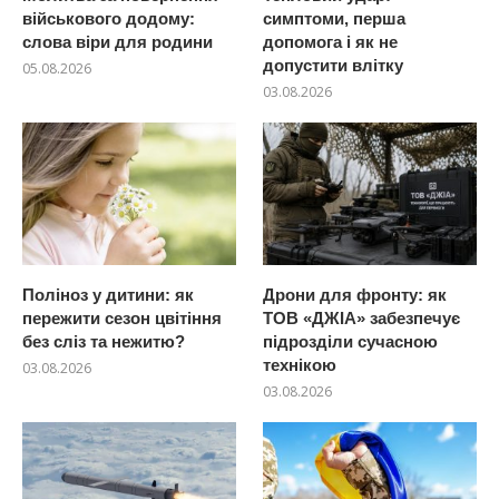
військового додому:
симптоми, перша
слова віри для родини
допомога і як не
допустити влітку
05.08.2026
03.08.2026
Поліноз у дитини: як
Дрони для фронту: як
пережити сезон цвітіння
ТОВ «ДЖІА» забезпечує
без сліз та нежитю?
підрозділи сучасною
технікою
03.08.2026
03.08.2026