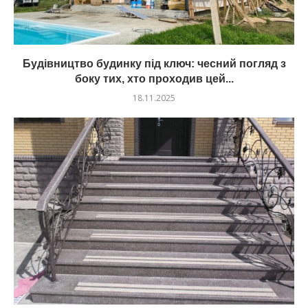
Будівництво будинку під ключ: чесний погляд з
боку тих, хто проходив цей...
18.11.2025