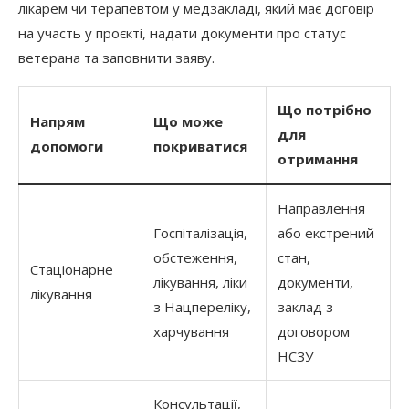
лікарем чи терапевтом у медзакладі, який має договір
на участь у проєкті, надати документи про статус
ветерана та заповнити заяву.
Що потрібно
Напрям
Що може
для
допомоги
покриватися
отримання
Направлення
Госпіталізація,
або екстрений
обстеження,
стан,
Стаціонарне
лікування, ліки
документи,
лікування
з Нацпереліку,
заклад з
харчування
договором
НСЗУ
Консультації,