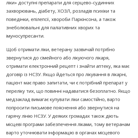
ліки» доступні препарати для серцево-судинних
захворювань, діабету, ХОЗЛ, розладів психіки та
поведінки, епілепсії, хвороби Паркінсона, а також
знеболювальні для паліативних хворих та
імуносупресанти.
Щоб отримати ліки, ветерану зазвичай потрібно
звернутися до сімейного або лікуючого лікаря,
отримати електронний рецепт і знайти аптеку, яка має
договір із НСЗУ. Якщо йдеться про лікування в лікарні,
пацієнт має право запитати, чи є потрібний препарат у
переліку тих, що повинні надаватися безоплатно. Якщо
медзаклад вимагає купувати ліки самостійно, варто
попросити письмове пояснення або звернутися на
гарячу лінію НСЗУ. У деяких громадах також діють
місцеві програми забезпечення ліками, тому ветеранам
варто уточнювати інформацію в органах місцевого