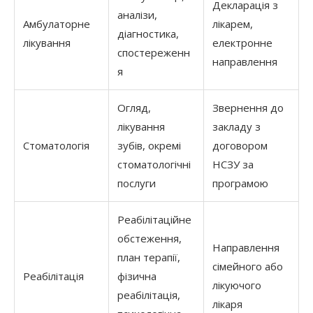
Декларація з
аналізи,
Амбулаторне
лікарем,
діагностика,
лікування
електронне
спостереженн
направлення
я
Огляд,
Звернення до
лікування
закладу з
Стоматологія
зубів, окремі
договором
стоматологічні
НСЗУ за
послуги
програмою
Реабілітаційне
обстеження,
Направлення
план терапії,
сімейного або
Реабілітація
фізична
лікуючого
реабілітація,
лікаря