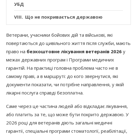
УБД
Що не покривається державою
Якщо відмовили: куди звертатися і як
Ветерани, учасники бойових дій та військові, які
захистити право
повертаються до цивільного життя після служби, мають
Короткий маршрут для ветерана у 2026
право на
безкоштовне лікування ветеранів 2026
у
році
межах державних програм і Програми медичних
гарантій. На практиці головна проблема часто не в
самому праві, а в маршруті: до кого звернутися, які
документи показати, чи потрібне направлення, у якій
лікарні послуга справді безоплатна.
Саме через це частина людей або відкладає лікування,
або платить за те, що може бути покрито державою. У
2026 році для ветеранів діють загальні медичні
гарантії, спеціальні програми стоматології, реабілітації,