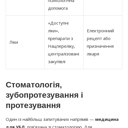
психологічна
допомога
«Доступні
ліки»,
Електронний
препарати з
рецепт або
Ліки
Нацпереліку,
призначення
централізовані
лікаря
закупівлі
Стоматологія,
зубопротезування і
протезування
Один із найбільш запитуваних напрямів —
медицина
для УБД
, пов’язана зі стоматологією. Для