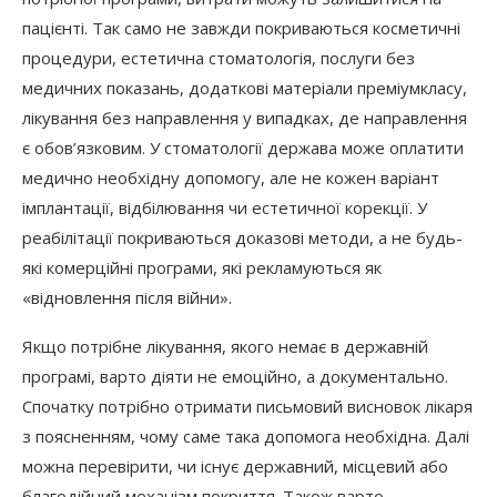
пацієнті. Так само не завжди покриваються косметичні
процедури, естетична стоматологія, послуги без
медичних показань, додаткові матеріали преміумкласу,
лікування без направлення у випадках, де направлення
є обов’язковим. У стоматології держава може оплатити
медично необхідну допомогу, але не кожен варіант
імплантації, відбілювання чи естетичної корекції. У
реабілітації покриваються доказові методи, а не будь-
які комерційні програми, які рекламуються як
«відновлення після війни».
Якщо потрібне лікування, якого немає в державній
програмі, варто діяти не емоційно, а документально.
Спочатку потрібно отримати письмовий висновок лікаря
з поясненням, чому саме така допомога необхідна. Далі
можна перевірити, чи існує державний, місцевий або
благодійний механізм покриття. Також варто