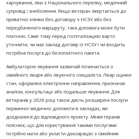
харчування, ліки з Національного переліку, медичний
супровід і знеболення. Якщо ветеран звертається до
приватної клініки без договору з НСЗУ або без
передбаченого маршруту, така допомога може бути
платною. Саме тому перед госпіталізацією варто
уточнити, чи має заклад договір із НСЗУ і чи входить
потрібна послуга до безоплатного пакета.
Амбулаторне лікування зазвичай починається з
сімейного лікаря або лікуючого спеціаліста. Лікар оцінює
стан, оформлює електронне направлення, призначає
аналізи, консультації або подальше лікування. Для
ветеранів у 2026 році також діють розширені послуги
первинної медичної допомоги в закладах, які
доєдналися до відповідного проєкту. Мінветеранів
пояснює, що для користування такими послугами
потрібно мати або укласти декларацію з сімейним