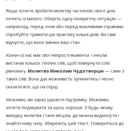
Якщо хочете зробити молитву частиною свого дня,
почніть із малого. Оберіть одну конкретну ситуацію —
наприклад, перед сном або перед важливими справами.
Спробуйте тримати цю практику кілька днів. Ви самі
відчуєте, що вона змінює ваш стан.
Кожен із нас має свої непрості моменти. І інколи
вистачає кількох теплих слів, щоб повернути собі
рівновагу.
Молитва Миколаю Чудотворцю
— саме з
таких слів. Вона дає можливість зупинитись і чесно
сказати все, що на серці.
Можливо, ви зараз шукаєте підтримку. Можливо,
хочете подякувати за щось хороше. У будь-якому
випадку молитва стане місцем, де можна видихнути і
знайти нову силу. Збережіть цей текст. Поверніться до
нього тоді, коли серце просить тиші.