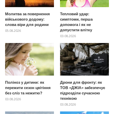
Молитва за повернення
Тепловий удар:
військового додому:
симптоми, перша
слова віри для родини
допомога і як не
допустити влітку
05.08.2026
03.08.2026
Поліноз у дитини: як
Дрони для фронту: як
пережити сезон цвітіння
ТОВ «ДЖІА» забезпечує
без сліз та нежитю?
підрозділи сучасною
технікою
03.08.2026
03.08.2026