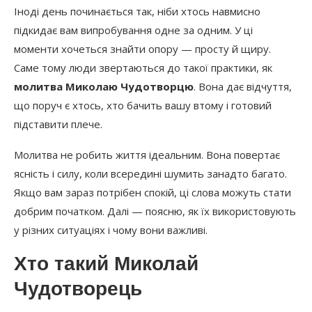
Допомога у біді
Іноді день починається так, ніби хтось навмисно
підкидає вам випробування одне за одним. У ці
Турбота про родину
моменти хочеться знайти опору — просту й щиру.
Важливі рішення
Саме тому люди звертаються до такої практики, як
молитва Миколаю Чудотворцю
. Вона дає відчуття,
Як додати молитву у щоденне життя
що поруч є хтось, хто бачить вашу втому і готовий
Короткі моменти тиші
підставити плече.
Особисті слова
Молитва не робить життя ідеальним. Вона повертає
Маленькі традиції
ясність і силу, коли всередині шумить занадто багато.
Якщо вам зараз потрібен спокій, ці слова можуть стати
добрим початком. Далі — поясню, як їх використовують
у різних ситуаціях і чому вони важливі.
Хто такий Миколай
Чудотворець