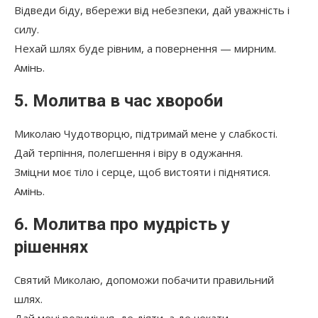
Відведи біду, вбережи від небезпеки, дай уважність і
силу.
Нехай шлях буде рівним, а повернення — мирним.
Амінь.
5. Молитва в час хвороби
Миколаю Чудотворцю, підтримай мене у слабкості.
Дай терпіння, полегшення і віру в одужання.
Зміцни моє тіло і серце, щоб вистояти і піднятися.
Амінь.
6. Молитва про мудрість у
рішеннях
Святий Миколаю, допоможи побачити правильний
шлях.
Дай мені розуміння, де діяти, а де чекати.