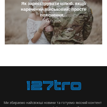
рувати шлюб, якщо
Що таке військов
військовий: просте
пояснення д
яснення...
18.11.
18.11.2025
Ми збираємо найсвіжіші новини та готуємо якісний контент