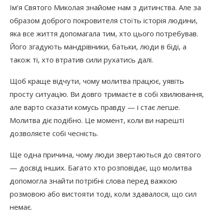
Ім’я Святого Миколая знайоме нам з дитинства. Але за
образом доброго покровителя стоїть історія людини,
яка все життя допомагала тим, хто цього потребував.
Його згадують мандрівники, батьки, люди в біді, а
також ті, хто втратив сили рухатись далі.
Щоб краще відчути, чому молитва працює, уявіть
просту ситуацію. Ви довго тримаєте в собі хвилювання,
але варто сказати комусь правду — і стає легше.
Молитва діє подібно. Це момент, коли ви нарешті
дозволяєте собі чесність.
Ще одна причина, чому люди звертаються до святого
— досвід інших. Багато хто розповідає, що молитва
допомогла знайти потрібні слова перед важкою
розмовою або вистояти тоді, коли здавалося, що сил
немає.