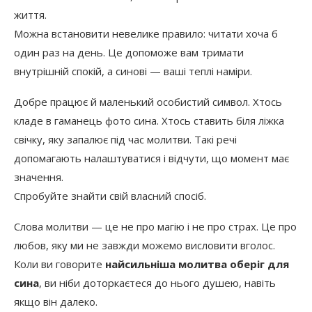
життя.
Можна встановити невелике правило: читати хоча б
один раз на день. Це допоможе вам тримати
внутрішній спокій, а синові — ваші теплі наміри.
Добре працює й маленький особистий символ. Хтось
кладе в гаманець фото сина. Хтось ставить біля ліжка
свічку, яку запалює під час молитви. Такі речі
допомагають налаштуватися і відчути, що момент має
значення.
Спробуйте знайти свій власний спосіб.
Слова молитви — це не про магію і не про страх. Це про
любов, яку ми не завжди можемо висловити вголос.
Коли ви говорите
найсильніша молитва оберіг для
сина
, ви ніби доторкаєтеся до нього душею, навіть
якщо він далеко.