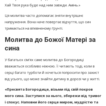
Хай Твоя рука буде над ним завжди. Амінь.»
Ця молитва часто допомагає зняти внутрішнє
напруження. Вона наче повертає відчуття, що син
тримається на впевненому ґрунті.
Молитва до Божої Матері за
сина
У багатьох сім’ях саме молитва до Богородиці
вважається особливо ніжною. Її читають тоді, коли в
серці багато турботи й хочеться попросити про захист
від усього, що може знайти дитину в дорозі чи у житті.
«Пресвята Богородице, візьми під свій покров
мого сина. Заступися за нього, збережи від тривог
і спокус. Наповни його серце миром, мудрістю та