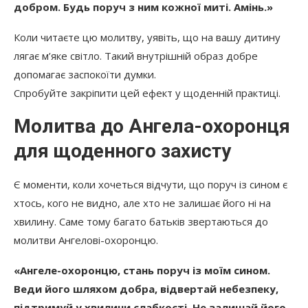
добром. Будь поруч з ним кожної миті. Амінь.»
Коли читаєте цю молитву, уявіть, що на вашу дитину
лягає м’яке світло. Такий внутрішній образ добре
допомагає заспокоїти думки.
Спробуйте закріпити цей ефект у щоденній практиці.
Молитва до Ангела-охоронця
для щоденного захисту
Є моменти, коли хочеться відчути, що поруч із сином є
хтось, кого не видно, але хто не залишає його ні на
хвилину. Саме тому багато батьків звертаються до
молитви Ангелові-охоронцю.
«Ангеле-охоронцю, стань поруч із моїм сином.
Веди його шляхом добра, відвертай небезпеку,
підтримуй у хвилини слабкості. Не залишай його