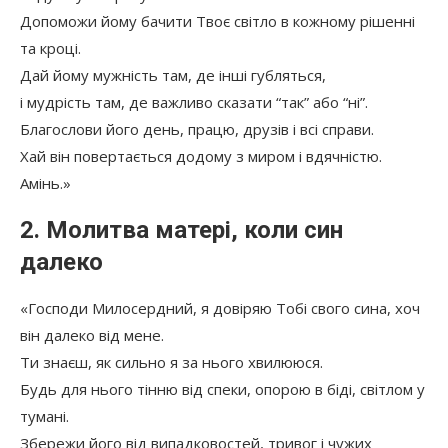
Допоможи йому бачити Твоє світло в кожному рішенні
та кроці.
Дай йому мужність там, де інші губляться,
і мудрість там, де важливо сказати “так” або “ні”.
Благослови його день, працю, друзів і всі справи.
Хай він повертається додому з миром і вдячністю.
Амінь.»
2. Молитва матері, коли син
далеко
«Господи Милосердний, я довіряю Тобі свого сина, хоч
він далеко від мене.
Ти знаєш, як сильно я за нього хвилююся.
Будь для нього тінню від спеки, опорою в біді, світлом у
тумані.
Збережи його від випадковостей, тривог і чужих