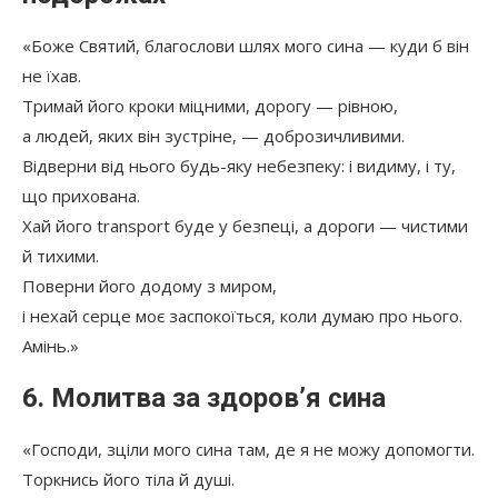
«Боже Святий, благослови шлях мого сина — куди б він
не їхав.
Тримай його кроки міцними, дорогу — рівною,
а людей, яких він зустріне, — доброзичливими.
Відверни від нього будь-яку небезпеку: і видиму, і ту,
що прихована.
Хай його transport буде у безпеці, а дороги — чистими
й тихими.
Поверни його додому з миром,
і нехай серце моє заспокоїться, коли думаю про нього.
Амінь.»
6. Молитва за здоров’я сина
«Господи, зціли мого сина там, де я не можу допомогти.
Торкнись його тіла й душі.