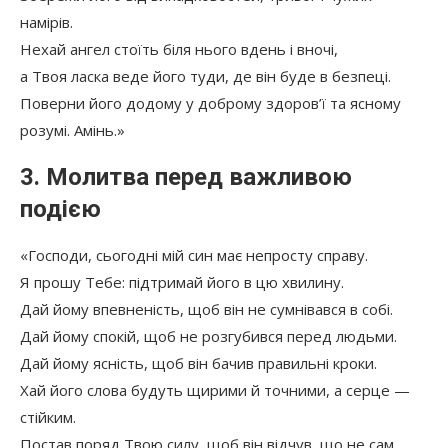
намірів.
Нехай ангел стоїть біля нього вдень і вночі,
а Твоя ласка веде його туди, де він буде в безпеці.
Поверни його додому у доброму здоров’ї та ясному
розумі. Амінь.»
3. Молитва перед важливою
подією
«Господи, сьогодні мій син має непросту справу.
Я прошу Тебе: підтримай його в цю хвилину.
Дай йому впевненість, щоб він не сумнівався в собі.
Дай йому спокій, щоб не розгубився перед людьми.
Дай йому ясність, щоб він бачив правильні кроки.
Хай його слова будуть щирими й точними, а серце —
стійким.
Постав поряд Твою силу, щоб він відчув, що не сам.