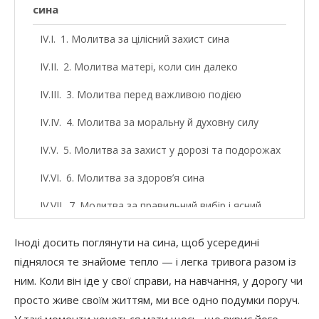
сина
1. Молитва за цілісний захист сина
2. Молитва матері, коли син далеко
3. Молитва перед важливою подією
4. Молитва за моральну й духовну силу
5. Молитва за захист у дорозі та подорожах
6. Молитва за здоров’я сина
7. Молитва за правильний вибір і ясний
шлях
Іноді досить поглянути на сина, щоб усередині
8. Молитва за сина, який переживає
піднялося те знайоме тепло — і легка тривога разом із
важкий період
ним. Коли він іде у свої справи, на навчання, у дорогу чи
9. Молитва за характер, гідність і стійкість
просто живе своїм життям, ми все одно подумки поруч.