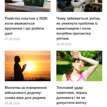
Повістка поштою у 2026:
Чому забивається унітаз,
коли вважається
як уникнути проблем із
врученою і що робити
каналізацією і коли
далі
потрібна прочистка
унітаза
07.08.2026
06.08.2026
Молитва за повернення
Тепловий удар:
військового додому:
симптоми, перша
слова віри для родини
допомога і як не
допустити влітку
05.08.2026