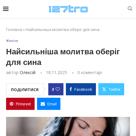
Головна
»
Найсильніша молитва оберіг для сина
Жіноче
Найсильніша молитва оберіг
для сина
автор
Олексій
18.11.2025
0 коментарі
5
ПОДІЛИТИСЯ
Facebook
Twitter
Pinterest
Email