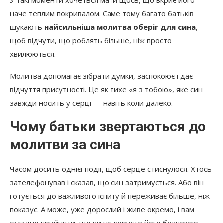
У такі моменти хочеться мати щось, що вкриє його
10. Молитва за дорослого сина, який живе
наче теплим покривалом. Саме тому багато батьків
своїм життям
шукають
найсильніша молитва оберіг для сина
,
Молитва до Божої Матері за сина
щоб відчути, що роблять більше, ніж просто
хвилюються.
Молитва до Ангела-охоронця для
щоденного захисту
Молитва допомагає зібрати думки, заспокоює і дає
Молитва-оберіг для дорослого сина,
відчуття присутності. Це як тихе «я з тобою», яке син
який живе окремо
завжди носить у серці — навіть коли далеко.
Як підсилити дію молитви
Чому батьки звертаються до
молитви за сина
Часом досить однієї події, щоб серце стиснулося. Хтось
зателефонував і сказав, що син затримується. Або він
готується до важливого іспиту й переживає більше, ніж
показує. А може, уже дорослий і живе окремо, і вам
складно прийняти, що ви не керуєте його безпекою