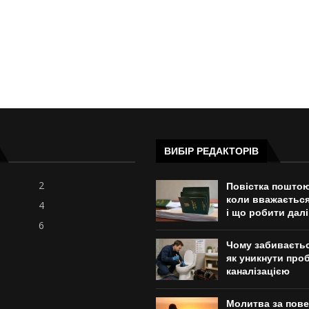
ВИБІР РЕДАКТОРІВ
2
Повістка поштою
коли вважаєтьс
4
і що робити далі
6
Чому забивається
як уникнути проб
каналізацією
Молитва за пов