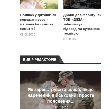
Поліноз у дитини: як
Дрони для фронту: як
пережити сезон
ТОВ «ДЖІА»
цвітіння без сліз та
забезпечує
нежитю?
підрозділи сучасною
технікою
03.08.2026
03.08.2026
ВИБІР РЕДАКТОРІВ
Як зареєструвати шлюб, якщо
тили
наречений військовий: просте
пояснення...
18.11.2025