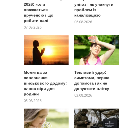
2026: коли
унітаз і як уникнути
вважається
проблем із
врученою і що
каналізацією
робити далі
06.08.2026
07.08.2026
Молитва за
Тепловий удар:
повернення
симптоми, перша
військового додому:
допомога і як не
слова віри для
допустити влітку
родини
03.08.2026
05.08.2026