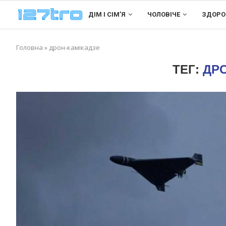
ДІМ І СІМʼЯ
ЧОЛОВІЧЕ
ЗДОРО
Головна
»
дрон-камікадзе
ТЕГ:
ДР