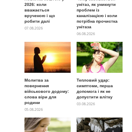
2026: коли
унітаз, як уникнути
вважається
проблем із
врученою і що
каналізацією і коли
робити далі
потрібна прочистка
унітаза
07.08.2026
06.08.2026
Молитва за
Тепловий удар:
повернення
симптоми, перша
військового додому:
допомога і як не
слова віри для
допустити влітку
родини
03.08.2026
05.08.2026