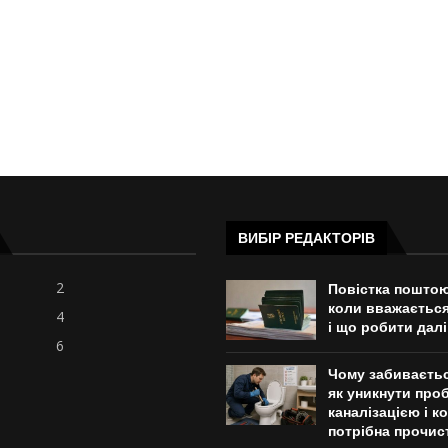
18.11.2025
ВИБІР РЕДАКТОРІВ
2
Повістка поштою
коли вважаєтьс
4
і що робити далі
6
Чому забиваєтьс
як уникнути проб
каналізацією і к
потрібна прочист