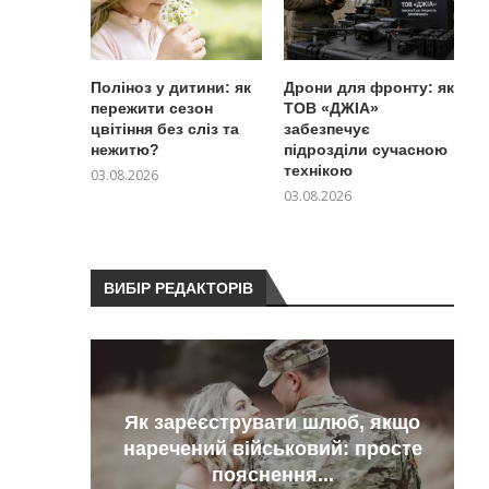
Поліноз у дитини: як
Дрони для фронту: як
пережити сезон
ТОВ «ДЖІА»
цвітіння без сліз та
забезпечує
нежитю?
підрозділи сучасною
технікою
03.08.2026
03.08.2026
ВИБІР РЕДАКТОРІВ
Як зареєструвати шлюб, якщо
тили
наречений військовий: просте
пояснення...