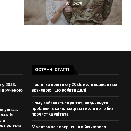
18.11.2025
ОСТАННІ СТАТТІ
 у 2026:
Повістка поштою у 2026: коли вважається
я врученою
врученою і що робити далі
Чому забивається унітаз, як уникнути
проблем із каналізацією і коли потрібна
я унітаз,
прочистка унітаза
лем із
оли
ка унітаза
Молитва за повернення військового