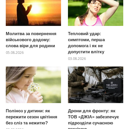
Молитва за повернення
Тепловий удар:
військового додому:
симптоми, перша
слова віри для родини
допомога і як не
допустити влітку
05.08.2026
03.08.2026
Поліноз у дитини: як
Дрони для фронту: як
пережити сезон цвітіння
ТОВ «ДЖІА» забезпечує
без сліз та нежитю?
підрозділи сучасною
технікою