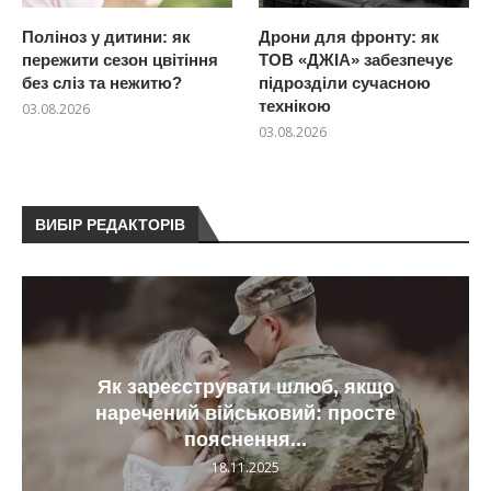
Поліноз у дитини: як
Дрони для фронту: як
пережити сезон цвітіння
ТОВ «ДЖІА» забезпечує
без сліз та нежитю?
підрозділи сучасною
технікою
03.08.2026
03.08.2026
ВИБІР РЕДАКТОРІВ
Як зареєструвати шлюб, якщо
наречений військовий: просте
пояснення...
18.11.2025