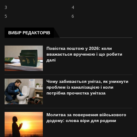
3
4
5
6
ВИБІР РЕДАКТОРІВ
Повістка поштою у 2026: коли
вважається врученою і що робити
далі
Чому забивається унітаз, як уникнути
проблем із каналізацією і коли
потрібна прочистка унітаза
Молитва за повернення військового
додому: слова віри для родини