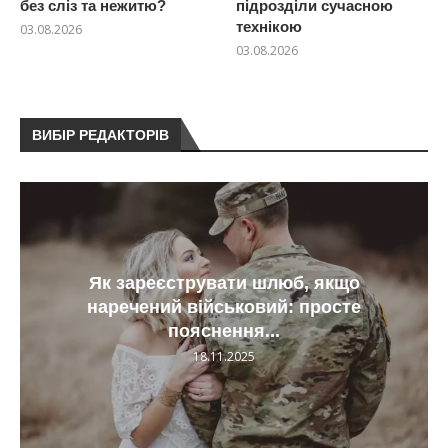
без сліз та нежитю?
підрозділи сучасною
технікою
03.08.2026
03.08.2026
ВИБІР РЕДАКТОРІВ
Як зареєструвати шлюб, якщо
наречений військовий: просте
пояснення...
18.11.2025