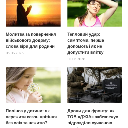
Молитва за повернення
Тепловий удар:
військового додому:
симптоми, перша
слова віри для родини
допомога і як не
допустити влітку
05.08.2026
03.08.2026
Поліноз у дитини: як
Дрони для фронту: як
пережити сезон цвітіння
ТОВ «ДЖІА» забезпечує
без сліз та нежитю?
підрозділи сучасною