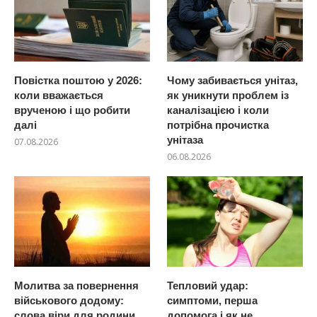
Повістка поштою у 2026:
Чому забивається унітаз,
коли вважається
як уникнути проблем із
врученою і що робити
каналізацією і коли
далі
потрібна прочистка
унітаза
07.08.2026
06.08.2026
Молитва за повернення
Тепловий удар:
військового додому:
симптоми, перша
слова віри для родини
допомога і як не