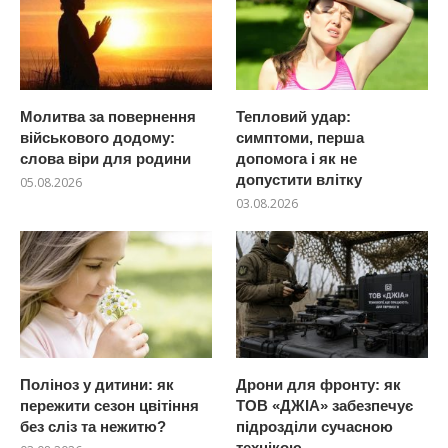
Молитва за повернення
Тепловий удар:
військового додому:
симптоми, перша
слова віри для родини
допомога і як не
допустити влітку
05.08.2026
03.08.2026
Поліноз у дитини: як
Дрони для фронту: як
пережити сезон цвітіння
ТОВ «ДЖІА» забезпечує
без сліз та нежитю?
підрозділи сучасною
технікою