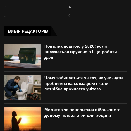
3
4
5
6
ВИБІР РЕДАКТОРІВ
Повістка поштою у 2026: коли
вважається врученою і що робити
далі
Чому забивається унітаз, як уникнути
проблем із каналізацією і коли
потрібна прочистка унітаза
Молитва за повернення військового
додому: слова віри для родини