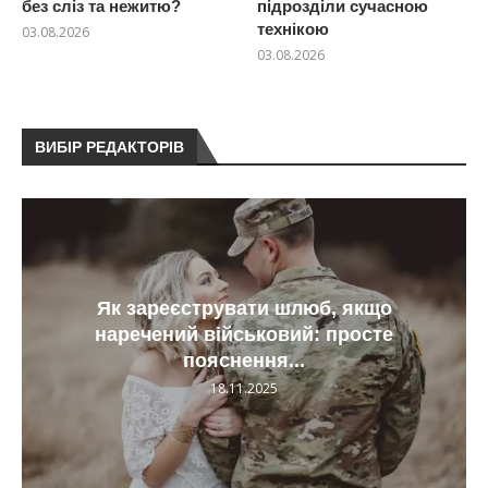
без сліз та нежитю?
підрозділи сучасною
технікою
03.08.2026
03.08.2026
ВИБІР РЕДАКТОРІВ
Як зареєструвати шлюб, якщо
наречений військовий: просте
пояснення...
18.11.2025