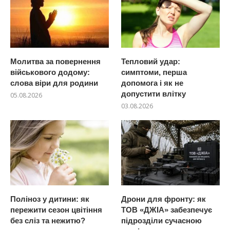
Молитва за повернення
Тепловий удар:
військового додому:
симптоми, перша
слова віри для родини
допомога і як не
допустити влітку
05.08.2026
03.08.2026
Поліноз у дитини: як
Дрони для фронту: як
пережити сезон цвітіння
ТОВ «ДЖІА» забезпечує
без сліз та нежитю?
підрозділи сучасною