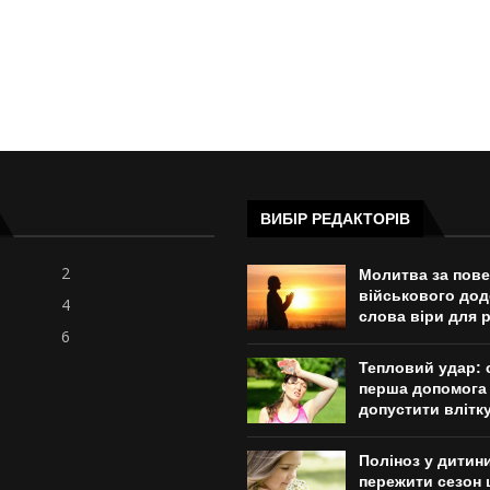
ВИБІР РЕДАКТОРІВ
2
Молитва за пов
військового дод
4
слова віри для 
6
Тепловий удар: 
перша допомога і
допустити влітк
Поліноз у дитини
пережити сезон 