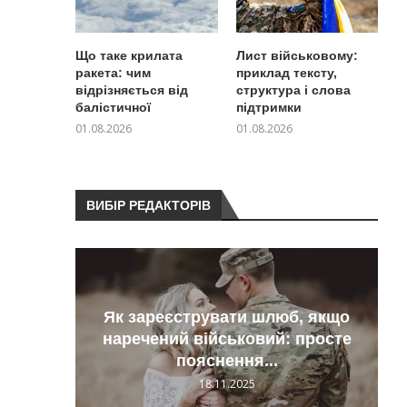
Що таке крилата
Лист військовому:
ракета: чим
приклад тексту,
відрізняється від
структура і слова
балістичної
підтримки
01.08.2026
01.08.2026
ВИБІР РЕДАКТОРІВ
Як зареєструвати шлюб, якщо
тили
наречений військовий: просте
пояснення...
18.11.2025