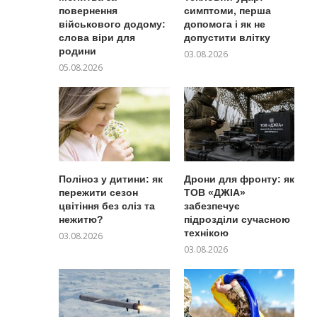
повернення
симптоми, перша
військового додому:
допомога і як не
слова віри для
допустити влітку
родини
03.08.2026
05.08.2026
Поліноз у дитини: як
Дрони для фронту: як
пережити сезон
ТОВ «ДЖІА»
цвітіння без сліз та
забезпечує
нежитю?
підрозділи сучасною
технікою
03.08.2026
03.08.2026