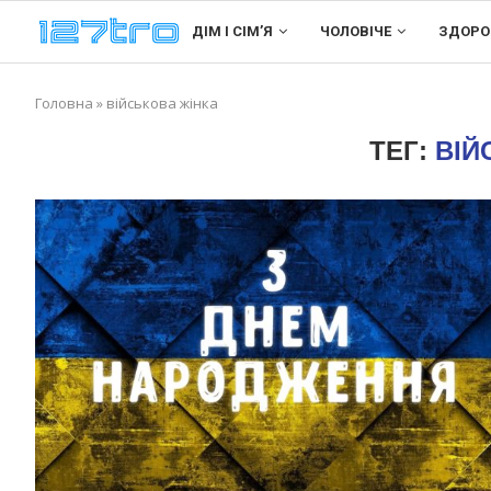
ДІМ І СІМʼЯ
ЧОЛОВІЧЕ
ЗДОРО
Головна
»
військова жінка
ТЕГ:
ВІЙ