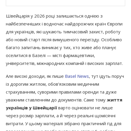
Швейцарія у 2026 році залишається однією з
найбезпечніших і водночас найдорожчих країн Європи
для українців, які шукають тимчасовий захист, роботу
або новий старт після вимушеного переїзду. Особливо
багато запитань виникає у тих, хто живе або планує
оселитися в Базелі — місті фармацевтики,
університетів, міжнародних компаній і високих зарплат.
Але високі доходи, як пише
Basel News
, тут ідуть поруч
із дорогим житлом, обов’язковим медичним
страхуванням, суворими правилами оренди та дуже
уважним ставленням до документів. Саме тому
життя
українців у Швейцарії
варто оцінювати не лише
через розмір зарплати, а й через реальні щомісячні
витрати. У цьому матеріалі зібрано практичний гід для