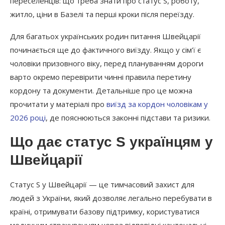
переселенців: що треба знати про статус S, роботу,
житло, ціни в Базелі та перші кроки після переїзду.
Для багатьох українських родин питання Швейцарії
починається ще до фактичного виїзду. Якщо у сім’ї є
чоловіки призовного віку, перед плануванням дороги
варто окремо перевірити чинні правила перетину
кордону та документи. Детальніше про це можна
прочитати у матеріалі про
виїзд за кордон чоловікам у
2026 році
, де пояснюються законні підстави та ризики.
Що дає статус S українцям у
Швейцарії
Статус S у Швейцарії — це тимчасовий захист для
людей з України, який дозволяє легально перебувати в
країні, отримувати базову підтримку, користуватися
медичним страхуванням через відповідні кантональні