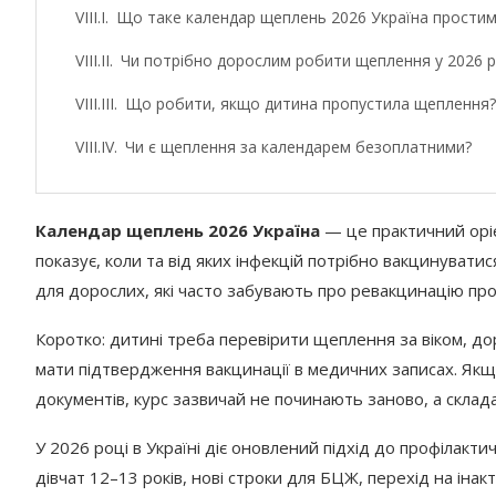
Що таке календар щеплень 2026 Україна прости
Чи потрібно дорослим робити щеплення у 2026 р
Що робити, якщо дитина пропустила щеплення?
Чи є щеплення за календарем безоплатними?
Чи потрібне щеплення від ВПЛ усім дітям?
Календар щеплень 2026 Україна
— це практичний орієн
Які документи потрібні для щеплення?
показує, коли та від яких інфекцій потрібно вакцинуватис
Чи можна робити щеплення під час легкої засту
для дорослих, які часто забувають про ревакцинацію про
Що зробити вже зараз
Коротко: дитині треба перевірити щеплення за віком, до
мати підтвердження вакцинації в медичних записах. Якщо
документів, курс зазвичай не починають заново, а склада
У 2026 році в Україні діє оновлений підхід до профілак
дівчат 12–13 років, нові строки для БЦЖ, перехід на іна