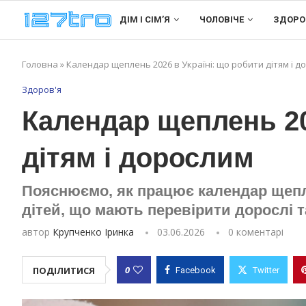
ДІМ І СІМʼЯ
ЧОЛОВІЧЕ
ЗДОРО
Головна
»
Календар щеплень 2026 в Україні: що робити дітям і д
Здоров'я
Календар щеплень 20
дітям і дорослим
Пояснюємо, як працює календар щеплен
дітей, що мають перевірити дорослі т
автор
Крупченко Іринка
03.06.2026
0 коментарі
0
ПОДІЛИТИСЯ
Facebook
Twitter