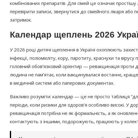
комбінованих препаратів. Для сімей це означає простішу 
перевірити записи, звернутися до сімейного лікаря або 
затримок.
Календар щеплень 2026 Украї
У 2026 році дитячі щеплення в Україні охоплюють захист 
інфекції, поліомієліту, кору, паротиту, краснухи та вірус
головний обов’язковий орієнтир — ревакцинація проти диф
людина не пам’ятає, коли вакцинувалася востаннє, краще 
в медичній системі або паперових документах.
Важливо розуміти: календар — це не просто таблиця “дл
періоди, коли ризики для здоров’я особливо високі. У до
ревакцинація потрібна не як формальність, а як оновлен
контактують з іншими, подорожують, працюють у колек