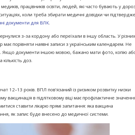
медиків, працівників освіти, людей, які часто бувають у дороз
 ситуаціях, коли треба збирати медичні довідки чи підтвердж
ні документи для ВЛК
.
ернулися з-за кордону або переїхали в іншу область. У різни
ар має порівняти наявні записи з українським календарем. Не
на. Якщо документи іншою мовою, бажано мати фото, копію аб
 кількість доз.
вчат 12–13 років. ВПЛ пов’язаний із ризиком розвитку низки
му вакцинація в підлітковому віці має профілактичне значення
митися ставити лікарю прямі запитання: яка вакцина
ання, як запис буде внесено до медичної системи.