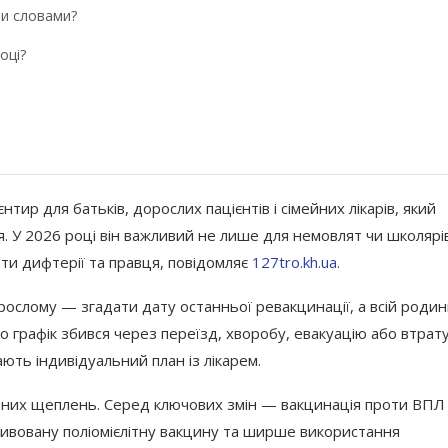
18.11.2025
ми словами?
оці?
тир для батьків, дорослих пацієнтів і сімейних лікарів, який
я. У 2026 році він важливий не лише для немовлят чи школярів
ди?
ти дифтерії та правця, повідомляє
127tro.kh.ua.
рослому — згадати дату останньої ревакцинації, а всій родин
 графік збився через переїзд, хворобу, евакуацію або втрат
ють індивідуальний план із лікарем.
тичних щеплень. Серед ключових змін — вакцинація проти ВПЛ
ктивовану поліомієлітну вакцину та ширше використання