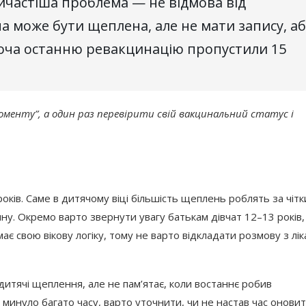
йчастіша проблема — не відмова від
на може бути щеплена, але не мати запису, а
хоча останню ревакцинацію пропустили 15
оменту”, а один раз перевірити свій вакцинальний статус і
оків. Саме в дитячому віці більшість щеплень роблять за чіт
нину. Окремо варто звернути увагу батькам дівчат 12–13 років,
ає свою вікову логіку, тому не варто відкладати розмову з лі
дитячі щеплення, але не пам’ятає, коли востаннє робив
в минуло багато часу, варто уточнити, чи не настав час онови