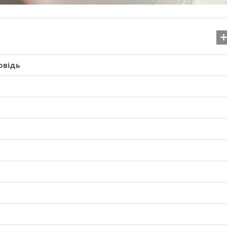
овідь
Що робити, якщо втра
військовий квиток