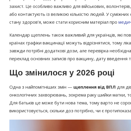
захист. Це особливо важливо для військових, волонтерів, 
або контактують із великою кількістю людей. У суміжних
стану здоров’я, може стати корисним матеріал про
медич
Календар щеплень також важливий для українців, які пов
країнах графіки вакцинації можуть відрізнятися, тому лік
завжди потрібні додаткові дози, але перевірка необхід
переклад основних записів про вакцину, дату введення та
Що змінилося у 2026 році
Одна з найпомітніших змін —
щеплення від ВПЛ
для ді
онкологічних захворювань, зокрема раку шийки матки, то
Для батьків це може бути нова тема, тому варто не соро
використовується, скільки доз потрібно, чи є протипоказ