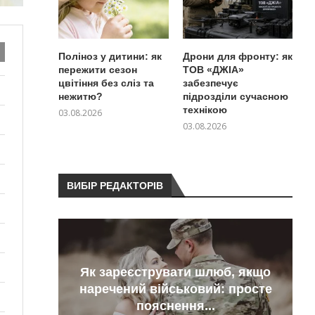
Поліноз у дитини: як
Дрони для фронту: як
пережити сезон
ТОВ «ДЖІА»
цвітіння без сліз та
забезпечує
нежитю?
підрозділи сучасною
технікою
03.08.2026
03.08.2026
ВИБІР РЕДАКТОРІВ
Як зареєструвати шлюб, якщо
тили
наречений військовий: просте
пояснення...