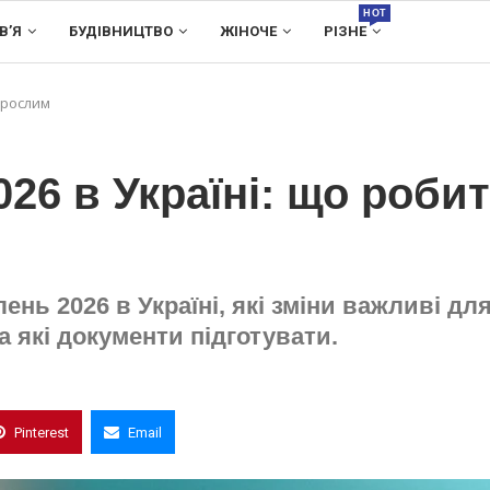
HOT
В’Я
БУДІВНИЦТВО
ЖІНОЧЕ
РІЗНЕ
орослим
26 в Україні: що роби
ь 2026 в Україні, які зміни важливі дл
а які документи підготувати.
Pinterest
Email