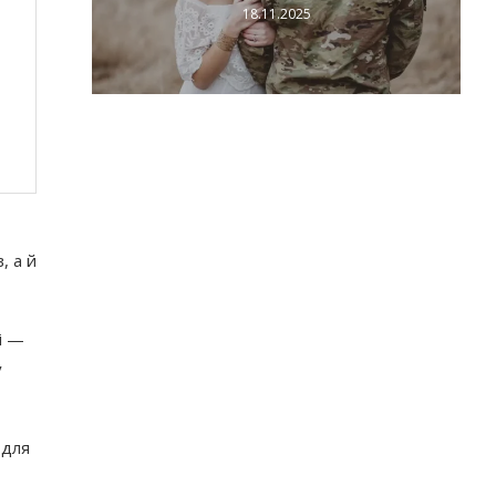
18.11.2025
, а й
і —
у
 для