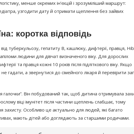
логістику, менше окремих ін’єкцій і зрозуміліший маршрут:
педіатра, узгодити дату й отримати щеплення без зайвих
на: коротка відповідь
від туберкульозу, гепатиту В, кашлюку, дифтерії, правця, Hib
у папіломи людини для дівчат визначеного віку. Для дорослих
терії та правця кожні 10 років після підліткового віку. Якщо
не гадати, а звернутися до сімейного лікаря й перевірити за
я галочки”. Він побудований так, щоб дитина отримувала захи
рослому віці імунітет після частини щеплень слабшає, тому
ня захисту. Особливо це актуально для людей, які багато
тивах, мають дітей або доглядають за старшими родичами.