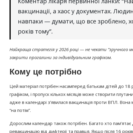
Коментар лікаря первинної ланки: “На
вакцинації, а хаос у документах. Люди
навпаки — думати, що все зроблено, 
років тому”.
Найкраща стратегія у 2026 році — не чекати “зручного м
закрити прогалини за індивідуальним графіком.
Кому це потрібно
Цей матеріал потрібен насамперед батькам дітей до 18 р
графіком, і пропуск кількох місяців може створити плута
адже в календарі з’явилася вакцинація проти ВПЛ. Вона м
“на потім”.
Дорослим календар також потрібен. Багато хто пам’ятає 
ревакцинацію від дифтерії та правця. Якщо після 16 рокі